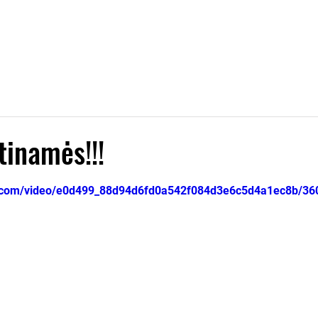
tsiuvai/Startinis
NAUJIENOS
RENGINIAI
DAU
inamės!!!
žvaigždučių.
tic.com/video/e0d499_88d94d6fd0a542f084d3e6c5d4a1ec8b/36