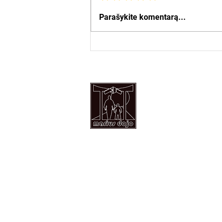
Parašykite komentarą...
Tel: +37068245180
Email:
mariusdojo@gmail.com