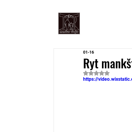
PRADŽIA
An
01-16
Ryt mankšt
Įvertinta NaN iš 5 
https://video.wixsta