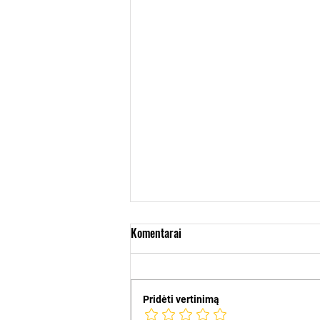
Komentarai
Pridėti vertinimą
Vasaros stovyklos 🏖️