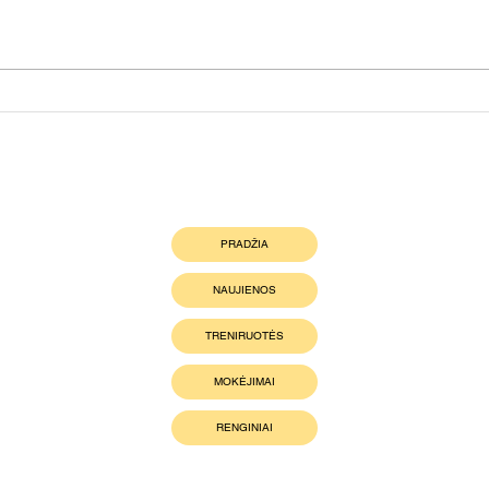
Atide
Šeštadienį uždarome mankstų
sezoną!!
Nuorodos
PRADŽIA
NAUJIENOS
TRENIRUOTĖS
MOKĖJIMAI
RENGINIAI