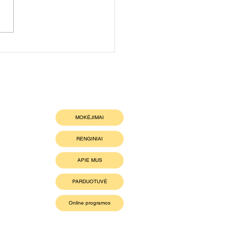
dame kitam savaitgaliu 💪
MOKĖJIMAI
RENGINIAI
APIE MUS
PARDUOTUVĖ
Online programos