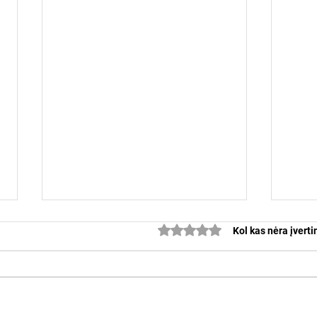
Įvertinta 0 iš 5 žvaigždučių.
Kol kas nėra įvert