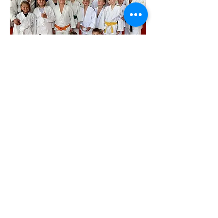
Stovykla sportiška ir reikalauja 
užsispyrimo, savarankiškumo ir socialinių 
įgūdžių. ;)
Daugiau >