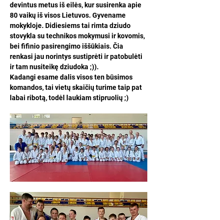
devintus metus iš eilės, kur susirenka apie 
80 vaikų iš visos Lietuvos. Gyvename 
mokykloje. Didiesiems tai rimta dziudo 
stovykla su technikos mokymusi ir kovomis, 
bei fifinio pasirengimo iššūkiais. Čia 
renkasi jau norintys sustiprėti ir patobulėti 
ir tam nusiteikę dziudoka ;)). 
Kadangi esame dalis visos ten būsimos 
komandos, tai vietų skaičių turime taip pat 
labai ribotą, todėl laukiam stipruolių ;)  