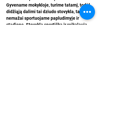
Gyvename mokykloje, turime tatamį, todėl 
didžiąją dalimi tai dziudo stovykla, tačiau 
nemažai sportuojame papludimyje ir 
stadione. Stovykla sportiška ir reikalauja 
užsispyrimo.
Tel:
+37068245180
Email:
mariusdojo@gmail.com
© 2022 Marius Dojo.