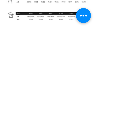
Daugiau >
Tel:
+37068245180
Email:
mariusdojo@gmail.com
© 2022 Marius Dojo.