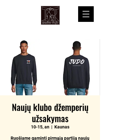
Naujų klubo džemperių
užsakymas
10-15, an
  |  
Kaunas
Ruošiame gaminti pirmąją partiją naujų