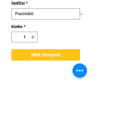
Dydžiai
*
Kiekis
*
Įdėti į krepšelį
Tel:
+37068245180
Email: