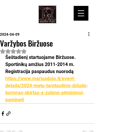
2024-04-09
Varžybos Biržuose
Įvertinta NaN iš 5 žvaigždučių.
Šeštadienį startuojame Biržuose. 
Sportinikų amžius 2011-2014 m. 
Registracija paspaudus nuorodą 
https://www.mariusdojo.lt/event-
details/2024-metu-tarptautinis-dziudo-
turnyras-skirtas-a-zulono-atminimui-
pamineti