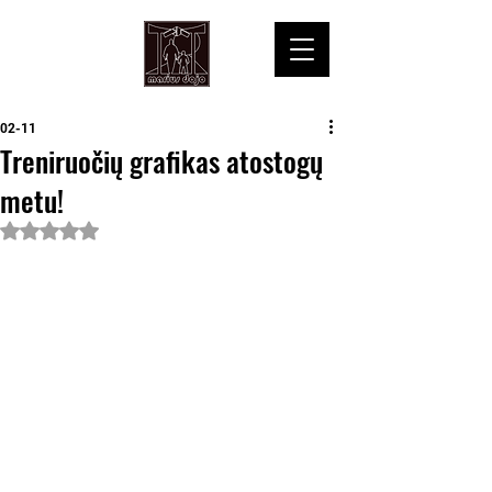
02-11
Treniruočių grafikas atostogų
metu!
Įvertinta NaN iš 5 žvaigždučių.