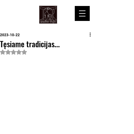
2023-10-22
Tęsiame tradicijas...
Įvertinta NaN iš 5 žvaigždučių.