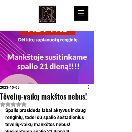
2023-10-05
Tėvelių-vaikų makštos nebus!
Įvertinta NaN iš 5 žvaigždučių.
Spalis prasideda labai aktyvus ir daug 
renginių, todėl du spalio šeštadienius 
tėvelių-vaikų mankštos nebus! 
Susimatome spalio 21 dieną!!!