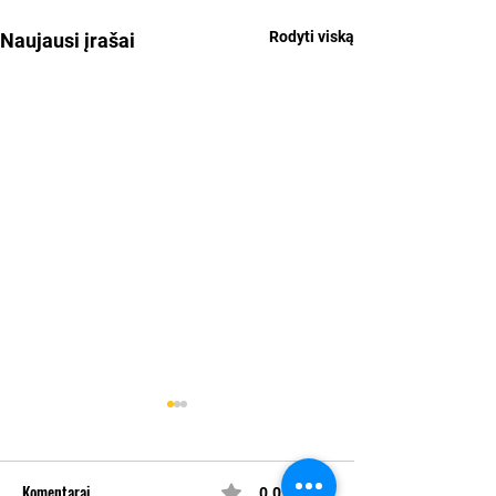
Rodyti viską
Naujausi įrašai
Komentarai
0.0 iš 5 (0)