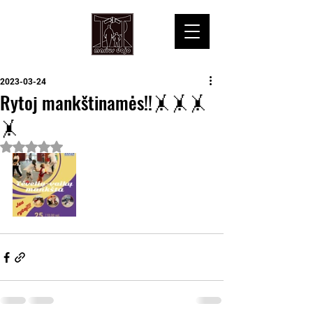
2023-03-24
Rytoj mankštinamės!!🤸🤸🤸
🤸
Įvertinta NaN iš 5 žvaigždučių.