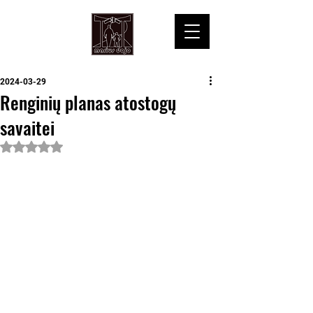
2024-03-29
Renginių planas atostogų
savaitei
Įvertinta NaN iš 5 žvaigždučių.