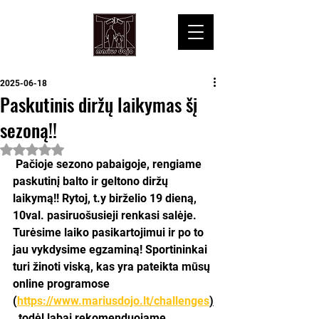
2025-06-18
Paskutinis diržų laikymas šį
sezoną!!
Įvertinta NaN iš 5 žvaigždučių.
 Pačioje sezono pabaigoje, rengiame 
paskutinį balto ir geltono diržų 
laikymą!! Rytoj, t.y birželio 19 dieną, 
10val. pasiruošusieji renkasi salėje. 
Turėsime laiko pasikartojimui ir po to 
jau vykdysime egzaminą! Sportininkai 
turi žinoti viską, kas yra pateikta mūsų 
online programose 
(
https://www.mariusdojo.lt/challenges
)
, todėl labai rekomenduojame 