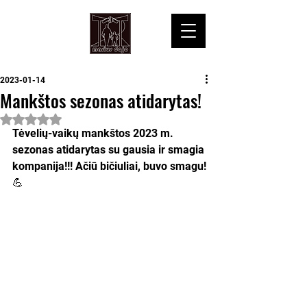
2023-01-14
Mankštos sezonas atidarytas!
Įvertinta NaN iš 5 žvaigždučių.
Tėvelių-vaikų mankštos 2023 m. 
sezonas atidarytas su gausia ir smagia 
kompanija!!! Ačiū bičiuliai, buvo smagu!
💪