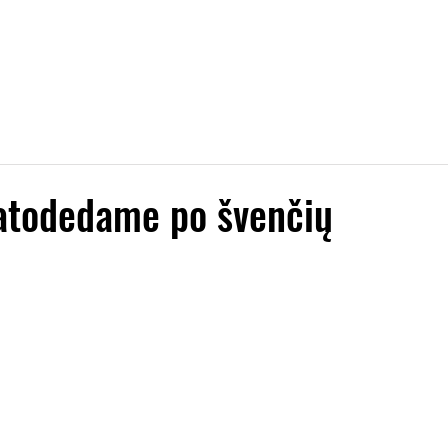
tsiuvai/Startinis
NAUJIENOS
RENGINIAI
DAU
atodedame po švenčių
žvaigždučių.