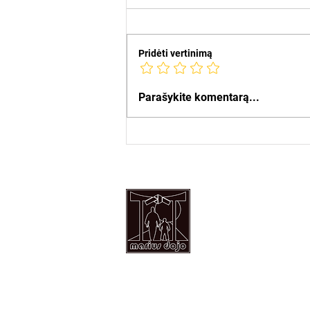
Pridėti vertinimą
Vasaros stovyklos 🏖️
Parašykite komentarą...
Tel: +37068245180
Email:
mariusdojo@gmail.com