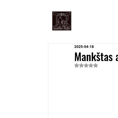
PRADŽIA
An
2025-04-18
Mankštas 
Įvertinta NaN iš 5 