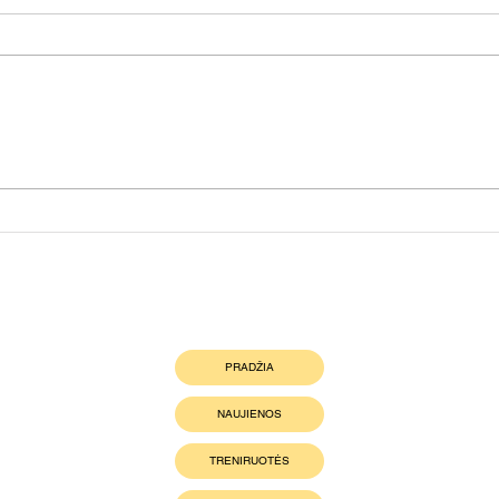
Atide
Šeštadienį uždarome mankstų
sezoną!!
Nuorodos
PRADŽIA
NAUJIENOS
TRENIRUOTĖS