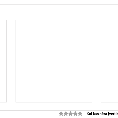
Įvertinta 0 iš 5 žvaigždučių.
Kol kas nėra įvert