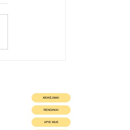
dame kitam savaitgaliu 💪
MOKĖJIMAI
RENGINIAI
APIE MUS