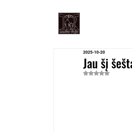
PRADŽIA
An
2025-10-20
Jau šį šešt
Įvertinta NaN iš 5 