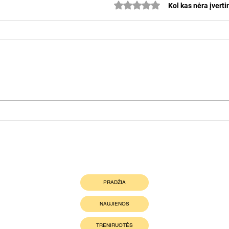
Įvertinta 0 iš 5 žvaigždučių.
Kol kas nėra įvert
Atide
Šeštadienį uždarome mankstų
sezoną!!
Nuorodos
PRADŽIA
NAUJIENOS
TRENIRUOTĖS