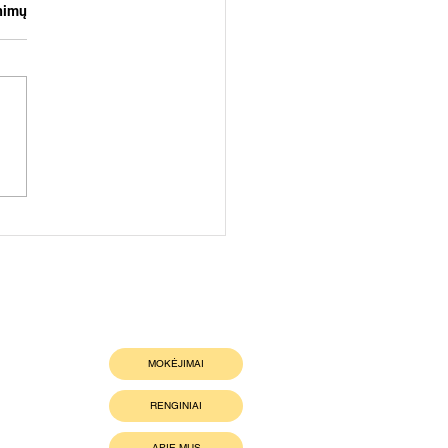
inimų
dame kitam savaitgaliu 💪
MOKĖJIMAI
RENGINIAI
APIE MUS