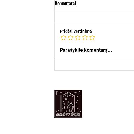
Komentarai
Pridėti vertinimą
Vasaros stovyklos 🏖️
Parašykite komentarą...
Tel: +37068245180