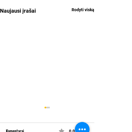
Rodyti viską
Naujausi įrašai
Komentarai
0.0 iš 5 (0)