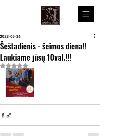
2023-05-26
Šeštadienis - šeimos diena!!
Laukiame jūsų 10val.!!!
Įvertinta NaN iš 5 žvaigždučių.