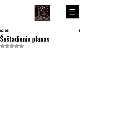
02-05
Šeštadienio planas
Įvertinta NaN iš 5 žvaigždučių.