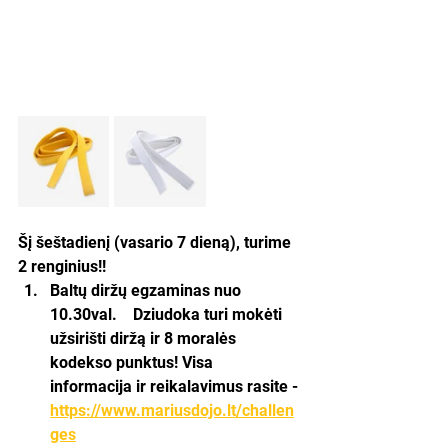
Šį šeštadienį (vasario 7 dieną), turime 
2 renginius!! 
Baltų diržų egzaminas nuo 
10.30val.    Dziudoka turi mokėti 
užsirišti diržą ir 8 moralės 
kodekso punktus! Visa 
informacija ir reikalavimus rasite - 
https://www.mariusdojo.lt/challen
ges