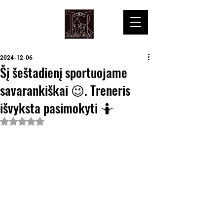
2024-12-06
Šį šeštadienį sportuojame
savarankiškai 😉. Treneris
išvyksta pasimokyti 🤷
Įvertinta NaN iš 5 žvaigždučių.